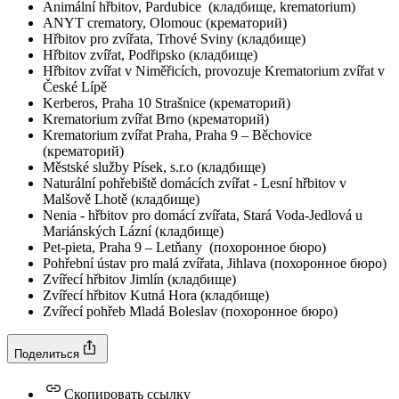
Animální hřbitov, Pardubice (кладбище, krematorium)
ANYT crematory, Olomouc (крематорий)
Hřbitov pro zvířata, Trhové Sviny (кладбище)
Hřbitov zvířat, Podřipsko (кладбище)
Hřbitov zvířat v Niměřicích, provozuje Krematorium zvířat v
České Lípě
Kerberos, Praha 10 Strašnice (крематорий)
Krematorium zvířat Brno (крематорий)
Krematorium zvířat Praha, Praha 9 – Běchovice
(крематорий)
Městské služby Písek, s.r.o (кладбище)
Naturální pohřebiště domácích zvířat - Lesní hřbitov v
Malšově Lhotě (кладбище)
Nenia - hřbitov pro domácí zvířata, Stará Voda-Jedlová u
Mariánských Lázní (кладбище)
Pet-pieta, Praha 9 – Letňany (похоронное бюро)
Pohřební ústav pro malá zvířata, Jihlava (похоронное бюро)
Zvířecí hřbitov Jimlín (кладбище)
Zvířecí hřbitov Kutná Hora (кладбище)
Zvířecí pohřeb Mladá Boleslav (похоронное бюро)
Поделиться
Скопировать ссылку