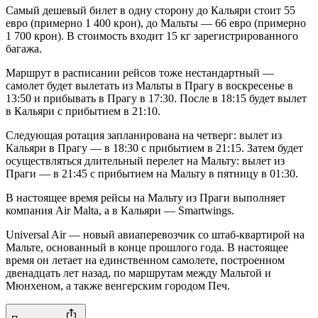
Самый дешевый билет в одну сторону до Кальяри стоит 55
евро (примерно 1 400 крон), до Мальты — 66 евро (примерно
1 700 крон). В стоимость входит 15 кг зарегистрированного
багажа.
Маршрут в расписании рейсов тоже нестандартный —
самолет будет вылетать из Мальты в Прагу в воскресенье в
13:50 и прибывать в Прагу в 17:30. После в 18:15 будет вылет
в Кальяри с прибытием в 21:10.
Следующая ротация запланирована на четверг: вылет из
Кальяри в Прагу — в 18:30 с прибытием в 21:15. Затем будет
осуществляться длительный перелет на Мальту: вылет из
Праги — в 21:45 с прибытием на Мальту в пятницу в 01:30.
В настоящее время рейсы на Мальту из Праги выполняет
компания Air Malta, а в Кальяри — Smartwings.
Universal Air — новый авиаперевозчик со штаб-квартирой на
Мальте, основанный в конце прошлого года. В настоящее
время он летает на единственном самолете, построенном
двенадцать лет назад, по маршрутам между Мальтой и
Мюнхеном, а также венгерским городом Печ.