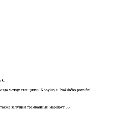
и C
оезда между станциями Kobylisy и Pražského povstání.
 также запущен трамвайный маршрут 36.