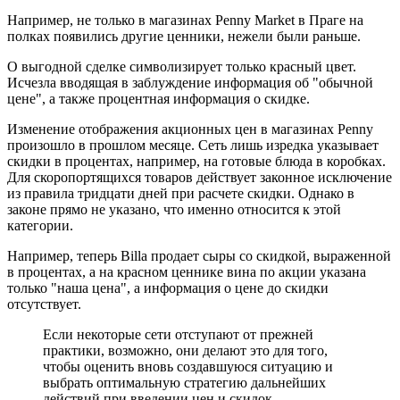
Например, не только в магазинах Penny Market в Праге на
полках появились другие ценники, нежели были раньше.
О выгодной сделке символизирует только красный цвет.
Исчезла вводящая в заблуждение информация об "обычной
цене", а также процентная информация о скидке.
Изменение отображения акционных цен в магазинах Penny
произошло в прошлом месяце. Сеть лишь изредка указывает
скидки в процентах, например, на готовые блюда в коробках.
Для скоропортящихся товаров действует законное исключение
из правила тридцати дней при расчете скидки. Однако в
законе прямо не указано, что именно относится к этой
категории.
Например, теперь Billa продает сыры со скидкой, выраженной
в процентах, а на красном ценнике вина по акции указана
только "наша цена", а информация о цене до скидки
отсутствует.
Если некоторые сети отступают от прежней
практики, возможно, они делают это для того,
чтобы оценить вновь создавшуюся ситуацию и
выбрать оптимальную стратегию дальнейших
действий при введении цен и скидок.