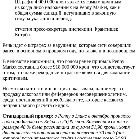
Штраф в 4 000 000 крон является самым крупным
из когда-либо наложенных на Penny Market, как и
общая сумма санкций, вступивших в законную
силу за указанный период.
отметил пресс-секретарь инспекции Франтишек
Котрба
Речь идет о штрафах за нарушения, которые сети совершили
ранее, в основном в прошлом году, но также и в позапрошлом.
В ведомстве напомнили, что годом ранее прибыль Penny
Market составила более 918 000 000 крон, что свидетельствует
о том, что даже рекордный штраф не является для компании
критичным.
Несмотря на то что инспекция наказывала, например, за
продажу алкоголя или фейерверков несовершеннолетним,
среди постановлений преобладают те, которые касаются
неправильного расчета скидок.
Стандартный пример:
в Penny в Злине в октябре прошлого
года продавали сок Relax за 26,90 крон. Заявленная скидка в
размере 48 % была рассчитана из суммы 51,90 кроны, хотя
фактическая самая низкая цена за последние 30 дней (от
которой рассчитываются скидки) составляла всего 24,90