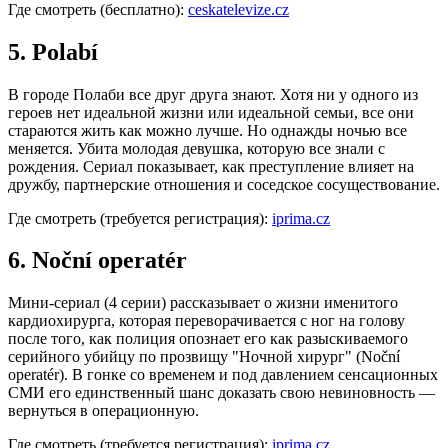
Где смотреть (бесплатно):
ceskatelevize.cz
5. Polabí
В городе Полаби все друг друга знают. Хотя ни у одного из
героев нет идеальной жизни или идеальной семьи, все они
стараются жить как можно лучше. Но однажды ночью все
меняется. Убита молодая девушка, которую все знали с
рождения. Сериал показывает, как преступление влияет на
дружбу, партнерские отношения и соседское сосуществование.
Где смотреть (требуется регистрация):
iprima.cz
6. Noční operatér
Мини-сериал (4 серии) рассказывает о жизни именитого
кардиохирурга, которая переворачивается с ног на голову
после того, как полиция опознает его как разыскиваемого
серийного убийцу по прозвищу "Ночной хирург" (Noční
operatér). В гонке со временем и под давлением сенсационных
СМИ его единственный шанс доказать свою невиновность —
вернуться в операционную.
Где смотреть (требуется регистрация):
iprima.cz