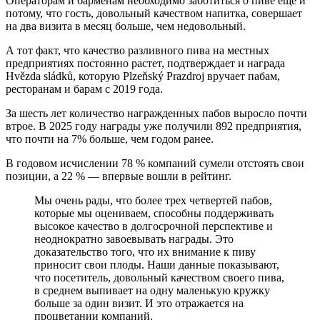
Операторам и барменам необходимо заботиться о пиве еще и
потому, что гость, довольный качеством напитка, совершает
на два визита в месяц больше, чем недовольный.
А тот факт, что качество разливного пива на местных
предприятиях постоянно растет, подтверждает и награда
Hvězda sládků, которую Plzeňský Prazdroj вручает пабам,
ресторанам и барам с 2019 года.
За шесть лет количество награжденных пабов выросло почти
втрое. В 2025 году награды уже получили 892 предприятия,
что почти на 7% больше, чем годом ранее.
В годовом исчислении 78 % компаний сумели отстоять свои
позиции, а 22 % — впервые вошли в рейтинг.
Мы очень рады, что более трех четвертей пабов,
которые мы оцениваем, способны поддерживать
высокое качество в долгосрочной перспективе и
неоднократно завоевывать награды. Это
доказательство того, что их внимание к пиву
приносит свои плоды. Наши данные показывают,
что посетитель, довольный качеством своего пива,
в среднем выпивает на одну маленькую кружку
больше за один визит. И это отражается на
процветании компаний.