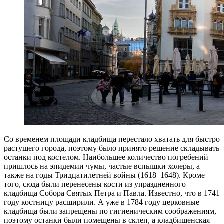
Со временем площади кладбища перестало хватать для быстро
растущего города, поэтому было принято решение складывать
останки под костелом. Наибольшее количество погребений
пришлось на эпидемии чумы, частые вспышки холеры, а
также на годы Тридцатилетней войны (1618–1648). Кроме
того, сюда были перенесены кости из упраздненного
кладбища Собора Святых Петра и Павла. Известно, что в 1741
году костницу расширили. А уже в 1784 году церковные
кладбища были запрещены по гигиеническим соображениям,
поэтому останки были помещены в склеп, а кладбищенская