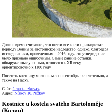
Долгое время считалось, что почти все кости принадлежат
периоду Войны за австрийское наследство, однако, благодаря
исследованиям, проведенным в 2016 году, это утверждение
было признано ошибочным. Самые ранние останки,
обнаруженные учеными, относятся к XII веку,
ориентировочно к 1180 году.
Посетить костницу можно с мая по сентябрь включительно, а
также на Пасху.
Сайт:
farnost-nizkov.cz
Адрес:
Nížkov 10, Nížkov
Kostnice u kostela svatého Bartoloměje
(Колин)