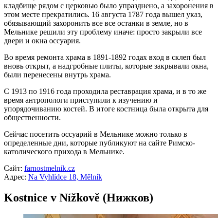
кладбище рядом с церковью было упразднено, а захоронения в
этом месте прекратились. 16 августа 1787 года вышел указ,
обязывающий захоронить все все останки в земле, но в
Мельнике решили эту проблему иначе: просто закрыли все
двери и окна оссуария.
Во время ремонта храма в 1891-1892 годах вход в склеп был
вновь открыт, а надгробные плиты, которые закрывали окна,
были перенесены внутрь храма.
С 1913 по 1916 года проходила реставрация храма, и в то же
время антропологи приступили к изучению и
упорядочиванию костей. В итоге костница была открыта для
общественности.
Сейчас посетить оссуарий в Мельнике можно только в
определенные дни, которые публикуют на сайте Римско-
католического прихода в Мельнике.
Сайт:
farnostmelnik.cz
Адрес:
Na Vyhlídce 18, Mělník
Kostnice v Nížkově (Нижков)