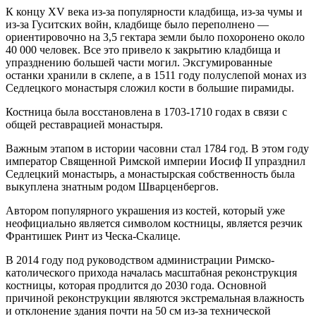
К концу XV века из-за популярности кладбища, из-за чумы и
из-за Гуситских войн, кладбище было переполнено —
ориентировочно на 3,5 гектара земли было похоронено около
40 000 человек. Все это привело к закрытию кладбища и
упразднению большей части могил. Эксгумированные
останки хранили в склепе, а в 1511 году полуслепой монах из
Седлецкого монастыря сложил кости в большие пирамиды.
Костница была восстановлена в 1703-1710 годах в связи с
общей реставрацией монастыря.
Важным этапом в истории часовни стал 1784 год. В этом году
император Священной Римской империи Иосиф II упразднил
Седлецкий монастырь, а монастырская собственность была
выкуплена знатным родом Шварценбергов.
Автором популярного украшения из костей, который уже
неофициально является символом костницы, является резчик
Франтишек Ринт из Ческа-Скалице.
В 2014 году под руководством администрации Римско-
католического прихода началась масштабная реконструкция
костницы, которая продлится до 2030 года. Основной
причиной реконструкции являются экстремальная влажность
и отклонение здания почти на 50 см из-за технической