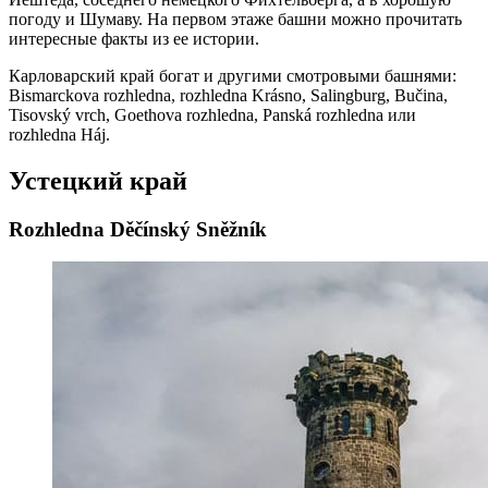
погоду и Шумаву. На первом этаже башни можно прочитать
интересные факты из ее истории.
Карловарский край богат и другими смотровыми башнями:
Bismarckova rozhledna, rozhledna Krásno, Salingburg, Bučina,
Tisovský vrch, Goethova rozhledna, Panská rozhledna или
rozhledna Háj.
Устецкий край
Rozhledna Děčínský Sněžník