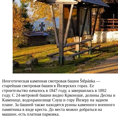
Неоготическая каменная смотровая башня Štěpánka —
старейшая смотровая башня в Йизерских горах. Ее
строительство началось в 1847 году, а завершилась в 1892
году. С 24-метровой башни видно Крконоше, долины Десны и
Каменице, водохранилище Соуш и гору Йизеру на заднем
плане. За башней также находятся руины каменного военного
памятника в виде креста. До места можно добраться на
машине, есть платная парковка.