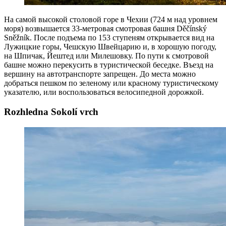
На самой высокой столовой горе в Чехии (724 м над уровнем
моря) возвышается 33-метровая смотровая башня Děčínský
Sněžník. После подъема по 153 ступеням открывается вид на
Лужицкие горы, Чешскую Швейцарию и, в хорошую погоду,
на Шпичак, Йештед или Милешовку. По пути к смотровой
башне можно перекусить в туристической беседке. Въезд на
вершину на автотранспорте запрещен. До места можно
добраться пешком по зеленому или красному туристическому
указателю, или воспользоваться велосипедной дорожкой.
Rozhledna Sokolí vrch