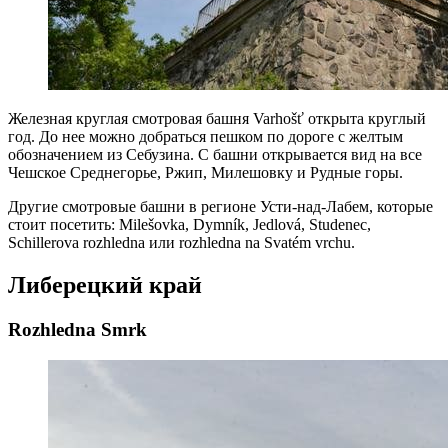
Железная круглая смотровая башня Varhošť открыта круглый
год. До нее можно добраться пешком по дороге с желтым
обозначением из Себузина. С башни открывается вид на все
Чешское Среднегорье, Ржип, Милешовку и Рудные горы.
Другие смотровые башни в регионе Усти-над-Лабем, которые
стоит посетить: Milešovka, Dymník, Jedlová, Studenec,
Schillerova rozhledna или rozhledna na Svatém vrchu.
Либерецкий край
Rozhledna Smrk