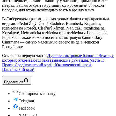
дойти пешком, оставив машину у часовни, примерно в 200
метрах. Башня открыта круглый год кроме дней с плохой
погодой, для входа необходимо взять в аренду ключ.
В Либерецком крае много смотровых башен с прекрасными
видами: Přední Žalý, Černá Studnice, Bramberk, Kopanina,
rozhledna na Proseči, Císařský kámen, Na Stráži, rozhledna na
Kozákově, Heřmanická rozhledna или rozhledna z Lomnici nad
Popelkou. Также можно посетить смотровую башню Járy
Cimrmana — самую маленькую своего вида в Чешской
Республике.
Ссылка на первую часть:
Лучшие смотровые башни в Чехии, с
которых открываются захватывающие дух виды. Часть 1:
Прага, Среднечешский край, Южночешский край,
Пльзеньский край
.
Поделиться
Скопировать ссылку
Telegram
Facebook
X (Twitter)