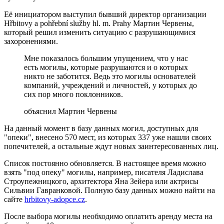
Её инициатором выступил бывший директор организации
Hřbitovy a pohřební služby hl. m. Prahy Мартин Червены,
который решил изменить ситуацию с разрушающимися
захоронениями.
Мне показалось большим упущением, что у нас
есть могилы, которые разрушаются и о которых
никто не заботится. Ведь это могилы основателей
компаний, учреждений и личностей, у которых до
сих пор много поклонников.
объяснил Мартин Червены
На данный момент в базу данных могил, доступных для
"опеки", внесено 570 мест, из которых 337 уже нашли своих
попечителей, а остальные ждут новых заинтересованных лиц.
Список постоянно обновляется. В настоящее время можно
взять "под опеку" могилы, например, писателя Ладислава
Строупежницкого, архитектора Яна Зейера или актрисы
Сильвии Гавранковой. Полную базу данных можно найти на
сайте
hrbitovy-adopce.cz
.
После выбора могилы необходимо оплатить аренду места на