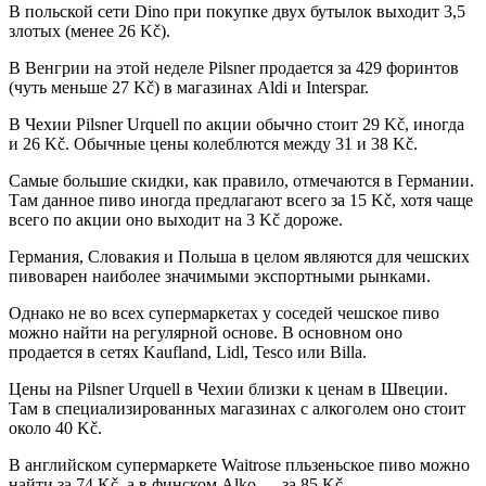
В польской сети Dino при покупке двух бутылок выходит 3,5
злотых (менее 26 Kč).
В Венгрии на этой неделе Pilsner продается за 429 форинтов
(чуть меньше 27 Kč) в магазинах Aldi и Interspar.
В Чехии Pilsner Urquell по акции обычно стоит 29 Kč, иногда
и 26 Kč. Обычные цены колеблются между 31 и 38 Kč.
Самые большие скидки, как правило, отмечаются в Германии.
Там данное пиво иногда предлагают всего за 15 Kč, хотя чаще
всего по акции оно выходит на 3 Kč дороже.
Германия, Словакия и Польша в целом являются для чешских
пивоварен наиболее значимыми экспортными рынками.
Однако не во всех супермаркетах у соседей чешское пиво
можно найти на регулярной основе. В основном оно
продается в сетях Kaufland, Lidl, Tesco или Billa.
Цены на Pilsner Urquell в Чехии близки к ценам в Швеции.
Там в специализированных магазинах с алкоголем оно стоит
около 40 Kč.
В английском супермаркете Waitrose пльзеньское пиво можно
найти за 74 Kč, а в финском Alko — за 85 Kč.