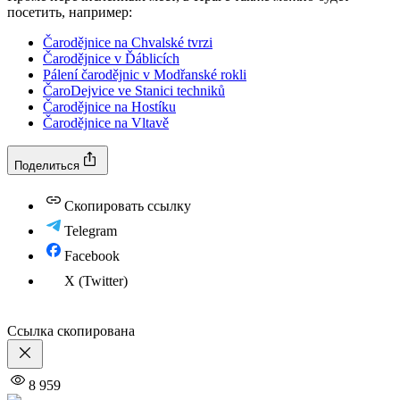
посетить, например:
Čarodějnice na Chvalské tvrzi
Čarodějnice v Ďáblicích
Pálení čarodějnic v Modřanské rokli
ČaroDejvice ve Stanici techniků
Čarodějnice na Hostíku
Čarodějnice na Vltavě
Поделиться
Скопировать ссылку
Telegram
Facebook
X (Twitter)
Ссылка скопирована
8 959