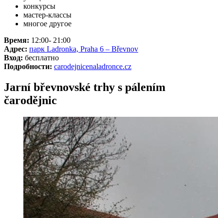
конкурсы
мастер-классы
многое другое
Время:
12:00- 21:00
Адрес:
парк Ladronka, Praha 6 – Břevnov
Вход:
бесплатно
Подробности:
carodejnicenaladronce.cz
Jarní břevnovské trhy s pálením
čarodějnic