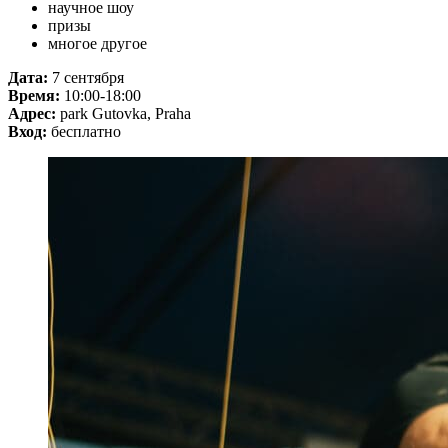
научное шоу
призы
многое другое
Дата:
7 сентября
Время:
10:00-18:00
Адрес:
park Gutovka, Praha
Вход:
бесплатно