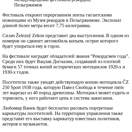
Пельгржимов
Фестиваль откроют перерезанием ленты гигантскими
ножницами из Музея рекордов в Пельгржимове. Экспонат
длиной более метра весит 7,75 килограмма.
Силач Železný Zekon представит два выступления. В одном из
номеров он сдвинет автомобиль копьем, острие которого
будет упираться ему в горло.
На фестивале наградят обладателей звания “Рекордсмен года”.
Среди них будет Вацлав Догналик, создавший из плотной
бумаги 57 точных копий исторических мотоциклов 1920-х и
1930-х годов.
Посетители также увидят действующую копию мотоцикла ČZ
250 Sport 1938 года, которую Павел Свобода в течение пяти
лет вырезал из 40 пород древесины. Мотоцикл может ездить и
тормозить, у него работают цепь и система зажигания.
Любомир Ванек будет бесплатно рисовать портретные
карикатуры посетителей. На территории управления также
представят его выставку карикатур известных политиков,
актеров и музыкантов.