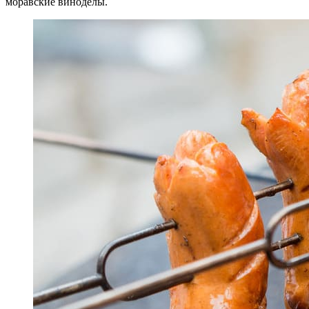
моравские виноделы.