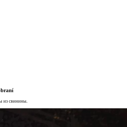
obraní
ы из свинины.