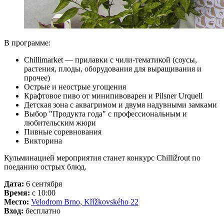
В программе:
Chillimarket — прилавки с чили-тематикой (соусы,
растения, плоды, оборудования для выращивания и
прочее)
Острые и неострые угощения
Крафтовое пиво от минипивоварен и Pilsner Urquell
Детская зона с аквагримом и двумя надувными замками
Выбор "Продукта года" с профессиональным и
любительским жюри
Пивные соревнования
Викторина
Кульминацией мероприятия станет конкурс Chilližrout по
поеданию острых блюд.
Дата:
6 сентября
Время:
с 10:00
Место:
Velodrom Brno, Křížkovského 22
Вход:
бесплатно