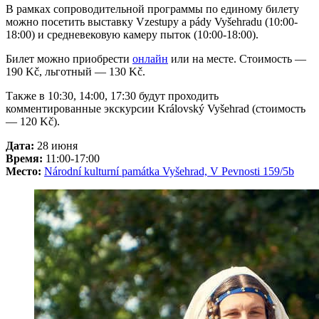
В рамках сопроводительной программы по единому билету
можно посетить выставку Vzestupy a pády Vyšehradu (10:00-
18:00) и средневековую камеру пыток (10:00-18:00).
Билет можно приобрести
онлайн
или на месте. Стоимость —
190 Kč, льготный — 130 Kč.
Также в 10:30, 14:00, 17:30 будут проходить
комментированные экскурсии Královský Vyšehrad (стоимость
— 120 Kč).
Дата:
28 июня
Время:
11:00-17:00
Место:
Národní kulturní památka Vyšehrad, V Pevnosti 159/5b