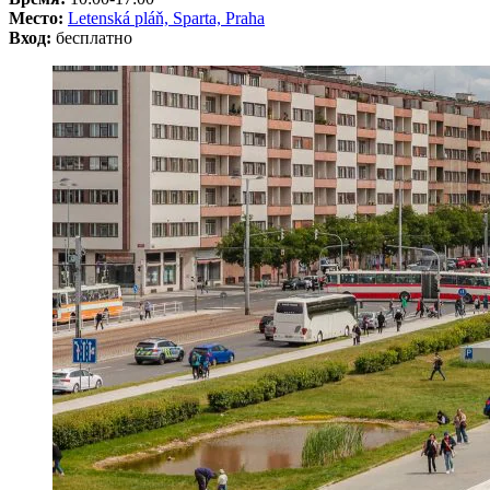
Место:
Letenská pláň, Sparta, Praha
Вход:
бесплатно