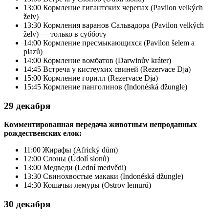
13:00 Кормление гигантских черепах (Pavilon velkých
želv)
13:30 Кормления варанов Сальвадора (Pavilon velkých
želv) — только в субботу
14:00 Кормление пресмыкающихся (Pavilon šelem a
plazů)
14:00 Кормление вомбатов (Darwinův kráter)
14:45 Встреча у кистеухих свиней (Rezervace Dja)
15:00 Кормление горилл (Rezervace Dja)
15:45 Кормление панголинов (Indonéská džungle)
29 декабря
Комментированная передача животным непроданных
рождественских елок:
11:00 Жирафы (Africký dům)
12:00 Слоны (Údolí slonů)
13:00 Медведи (Lední medvědi)
13:30 Свинохвостые макаки (Indonéská džungle)
14:30 Кошачьи лемуры (Ostrov lemurů)
30 декабря