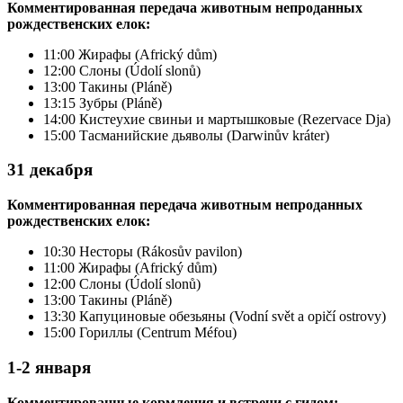
Комментированная передача животным непроданных
рождественских елок:
11:00 Жирафы (Africký dům)
12:00 Слоны (Údolí slonů)
13:00 Такины (Pláně)
13:15 Зубры (Pláně)
14:00 Кистеухие свиньи и мартышковые (Rezervace Dja)
15:00 Тасманийские дьяволы (Darwinův kráter)
31 декабря
Комментированная передача животным непроданных
рождественских елок:
10:30 Несторы (Rákosův pavilon)
11:00 Жирафы (Africký dům)
12:00 Слоны (Údolí slonů)
13:00 Такины (Pláně)
13:30 Капуциновые обезьяны (Vodní svět a opičí ostrovy)
15:00 Гориллы (Centrum Méfou)
1-2 января
Комментированные кормления и встречи с гидом: