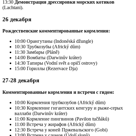
13:30
Демонстрация дрессировки морских котиков
(Lachtani).
26 декабря
Рождественские комментированные кормления:
10:00 Орангутаны (Indonéská džungle)
10:30 Трубкозубы (Africký dům)
11:30 Замбары (Pláně)
14:00 Вомбаты (Darwinův kráter)
14:30 Тапиры (Vodní svět a opičí ostrovy)
15:00 Гориллы (Rezervace Dja)
27-28 декабря
Комментированные кормления и встречи с гидом:
10:00 Кормления трубкозубов (Africký dům)
10:30 Кормление гигантских кенгуру и рыже-серых
валлаби (Darwinův kráter)
11:00 Кормление пингвинов (Pavilon tučňáků)
11:00 Встреча у жирафов (Africký dům)
12:30 Встреча у коней Пржевальского (Gobi)
13:00 Встреча у слонов (Údolí slonů)