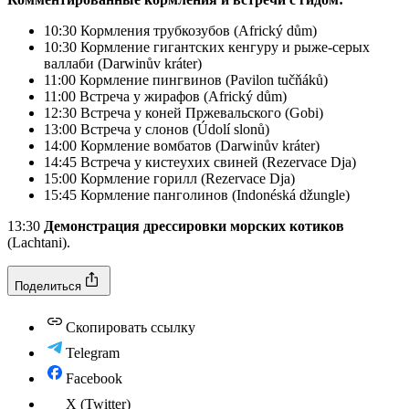
10:30 Кормления трубкозубов (Africký dům)
10:30 Кормление гигантских кенгуру и рыже-серых
валлаби (Darwinův kráter)
11:00 Кормление пингвинов (Pavilon tučňáků)
11:00 Встреча у жирафов (Africký dům)
12:30 Встреча у коней Пржевальского (Gobi)
13:00 Встреча у слонов (Údolí slonů)
14:00 Кормление вомбатов (Darwinův kráter)
14:45 Встреча у кистеухих свиней (Rezervace Dja)
15:00 Кормление горилл (Rezervace Dja)
15:45 Кормление панголинов (Indonéská džungle)
13:30
Демонстрация дрессировки морских котиков
(Lachtani).
Поделиться
Скопировать ссылку
Telegram
Facebook
X (Twitter)