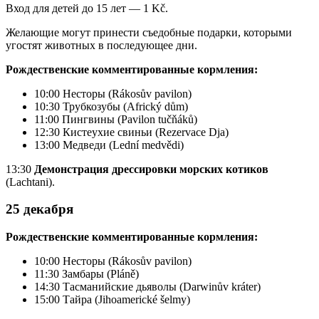
Вход для детей до 15 лет — 1 Kč.
Желающие могут принести съедобные подарки, которыми
угостят животных в последующее дни.
Рождественские комментированные кормления:
10:00 Несторы (Rákosův pavilon)
10:30 Трубкозубы (Africký dům)
11:00 Пингвины (Pavilon tučňáků)
12:30 Кистеухие свиньи (Rezervace Dja)
13:00 Медведи (Lední medvědi)
13:30
Демонстрация дрессировки морских котиков
(Lachtani).
25 декабря
Рождественские комментированные кормления:
10:00 Несторы (Rákosův pavilon)
11:30 Замбары (Pláně)
14:30 Тасманийские дьяволы (Darwinův kráter)
15:00 Тайра (Jihoamerické šelmy)