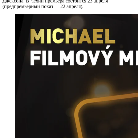
Джексона. В Чехии премьера состоится 23 апреля
(предпремьерный показ — 22 апреля).