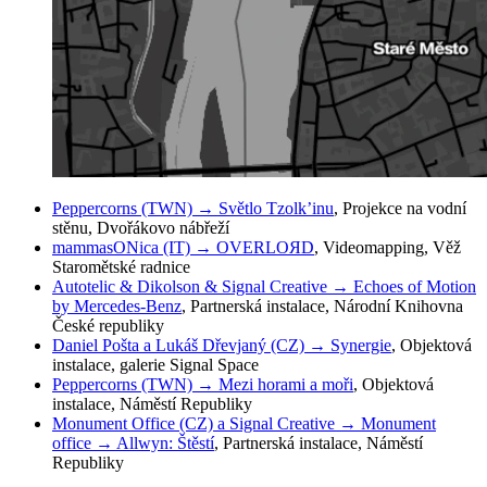
Peppercorns (TWN) → Světlo Tzolk’inu
, Projekce na vodní
stěnu, Dvořákovo nábřeží
mammasONica (IT) → OVERLOЯD
, Videomapping, Věž
Staromětské radnice
Autotelic & Dikolson & Signal Creative → Echoes of Motion
by Mercedes-Benz
, Partnerská instalace, Národní Knihovna
České republiky
Daniel Pošta a Lukáš Dřevjaný (CZ) → Synergie
, Objektová
instalace, galerie Signal Space
Peppercorns (TWN) → Mezi horami a moři
, Objektová
instalace, Náměstí Republiky
Monument Office (CZ) a Signal Creative → Monument
office → Allwyn: Štěstí
, Partnerská instalace, Náměstí
Republiky