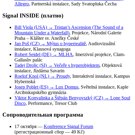
Allegro
, Partnerská instalace, Sady Svatopluka Čecha
Signal INSIDE (платно)
Bill Viola (USA) → Tristan’s Ascension (The Sound of a
Mountain Under a Waterfall)
, Projekce, Národní Galerie
Praha – Klášter sv. Anežky České
Jan Poš (CZ) → Mýtus o hyperrealitě
, Audiovizuální
instalace, Klausová synagoga
Robert Seidel (DE) → MLHA
, Imerzivní projekce, Clam-
Gallasův palác
Tadej Droljc (SI) → Večeře s hyperobjektem
, Objektová
instalace, Jízdárna Savarin
Roelof Knol (NL) → Proudy
, Interaktivní instalace, Kampus
Hybernská
Josep Poblet (ES) → Lux Domus
, Světelná instalace, Kaple
Arcibiskupského gymnázia
Viktor Konvalinka a Štěpán Benyovszký (CZ) → Lone Soul
Disco
, Performance, Tresor Club
Сопроводительная программа
17 октября —
Konference Signal Forum
(регистрационный сбор — 49 Kč)