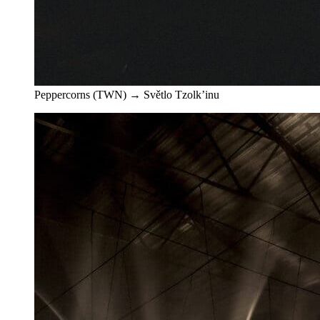
Peppercorns (TWN) → Světlo Tzolk’inu