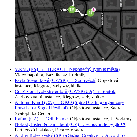
V.P.M. (ES) → ITERACE (Nekonečný rytmus města)
,
Videomapping, Bazilika sv. Ludmily
Pavla Sceranková (CZ/SK) → Souhvězdí
, Objektová
instalace, Riegrovy sady - vyhlídka
Co-Vision: Kolektiv autorů (CZ/SK/UA) → Soutok
,
Audiovizuální instalace, Riegrovy sady - pítko
Antonín Kindl (CZ) → OKO (Signal Calling organizuje
PrusaLab a Signal Festival)
, Objektová instalace, Sady
Svatopluka Čecha
Rafani (CZ) → Grill Flame
, Objektová instalace, U Vodárny
NobodyListen & Jan Hladil (CZ) → echoCircle by glo™
,
Partnerská instalace, Riegrovy sady
Andrej Boleslavský (SK) a Signal Creative → Accord by