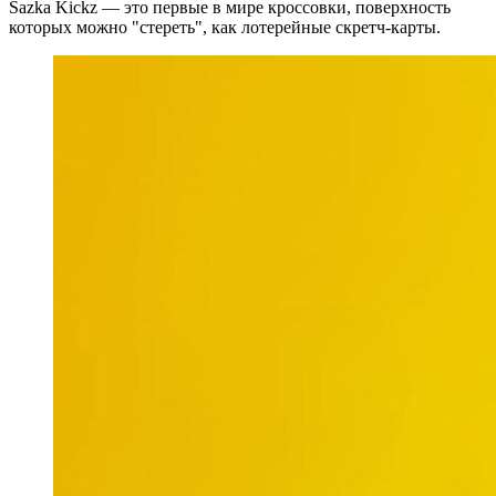
Sazka Kickz — это первые в мире кроссовки, поверхность
которых можно "стереть", как лотерейные скретч-карты.