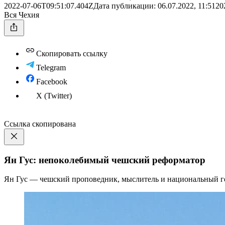
2022-07-06T09:51:07.404Z
Дата публикации:
06.07.2022, 11:51
20
Вся Чехия
Скопировать ссылку
Telegram
Facebook
X (Twitter)
Ссылка скопирована
Ян Гус: непоколебимый чешский реформатор
Ян Гус — чешский проповедник, мыслитель и национальный гер