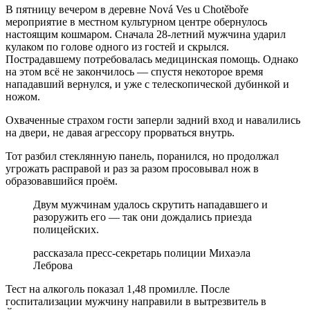
В пятницу вечером в деревне Nová Ves u Chotěboře
мероприятие в местном культурном центре обернулось
настоящим кошмаром. Сначала 28-летний мужчина ударил
кулаком по голове одного из гостей и скрылся.
Пострадавшему потребовалась медицинская помощь. Однако
на этом всё не закончилось — спустя некоторое время
нападавший вернулся, и уже с телескопической дубинкой и
ножом.
Охваченные страхом гости заперли задний вход и навалились
на двери, не давая агрессору прорваться внутрь.
Тот разбил стеклянную панель, поранился, но продолжал
угрожать расправой и раз за разом просовывал нож в
образовавшийся проём.
Двум мужчинам удалось скрутить нападавшего и
разоружить его — так они дождались приезда
полицейских.
рассказала пресс-секретарь полиции Михаэла
Леброва
Тест на алкоголь показал 1,48 промилле. После
госпитализации мужчину направили в вытрезвитель в