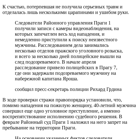
К счастью, потерпевшая не получила серьезных травм и
отделалась лишь несколькими царапинами и ушибом руки.
Следователи Районного управления Праги 1
получили записи с камеры видеонаблюдения, на
которых запечатлен весь ход нападения, и
немедленно приступили к поиску неизвестного
мужчины. Расследованием дела занимались
несколько отделов пражского уголовного розыска,
и всего за несколько дней полицейские вышли на
след подозреваемого. В начале апреля
расследование привело полицейских в Прагу 7,
где они задержали подозреваемого мужчину на
набережной капитана Яроша.
сообщил пресс-секретарь полиции Рихард Грдина
В ходе проверки стражи правопорядка установили, что,
помимо нападения на пожилую женщину, 40-летний мужчина
совершил еще одно уголовное преступление, а именно
воспрепятствование исполнению судебного решения. В
феврале Районный суд Праги 1 наложил на него запрет на
пребывание на территории Праги.
На основании указанных фактов следователи