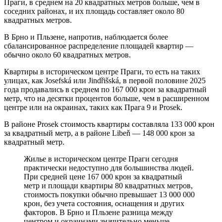
Праги, в среднем на 20 квадратных метров больше, чем в
соседних районах, и их площадь составляет около 80
квадратных метров.
В Брно и Пльзене, напротив, наблюдается более
сбалансированное распределение площадей квартир —
обычно около 60 квадратных метров.
Квартиры в историческом центре Праги, то есть на таких
улицах, как Josefská или Jindřišská, в первой половине 2025
года продавались в среднем по 167 000 крон за квадратный
метр, что на десятки процентов больше, чем в расширенном
центре или на окраинах, таких как Прага 9 и Prosek.
В районе Prosek стоимость квартиры составляла 133 000 крон
за квадратный метр, а в районе Libeň — 148 000 крон за
квадратный метр.
Жилье в историческом центре Праги сегодня
практически недоступно для большинства людей.
При средней цене 167 000 крон за квадратный
метр и площади квартиры 80 квадратных метров,
стоимость покупки обычно превышает 13 000 000
крон, без учета состояния, оснащения и других
факторов. В Брно и Пльзене разница между
центром и окраинами значительно меньше,