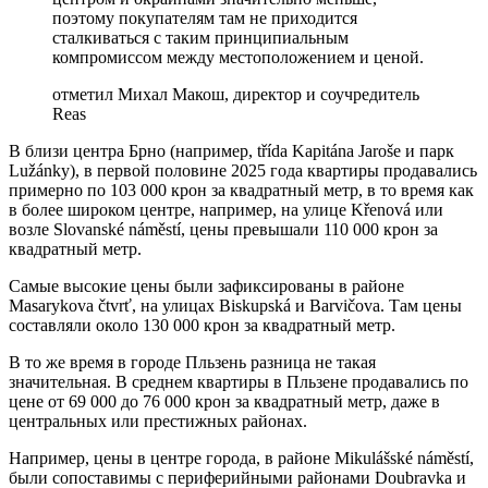
поэтому покупателям там не приходится
сталкиваться с таким принципиальным
компромиссом между местоположением и ценой.
отметил Михал Макош, директор и соучредитель
Reas
В близи центра Брно (например, třída Kapitána Jaroše и парк
Lužánky), в первой половине 2025 года квартиры продавались
примерно по 103 000 крон за квадратный метр, в то время как
в более широком центре, например, на улице Křenová или
возле Slovanské náměstí, цены превышали 110 000 крон за
квадратный метр.
Самые высокие цены были зафиксированы в районе
Masarykova čtvrť, на улицах Biskupská и Barvičova. Там цены
составляли около 130 000 крон за квадратный метр.
В то же время в городе Пльзень разница не такая
значительная. В среднем квартиры в Пльзене продавались по
цене от 69 000 до 76 000 крон за квадратный метр, даже в
центральных или престижных районах.
Например, цены в центре города, в районе Mikulášské náměstí,
были сопоставимы с периферийными районами Doubravka и